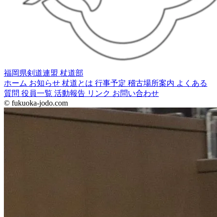
福岡県剣道連盟 杖道部
ホーム
お知らせ
杖道とは
行事予定
稽古場所案内
よくある
質問
役員一覧
活動報告
リンク
お問い合わせ
© fukuoka-jodo.com