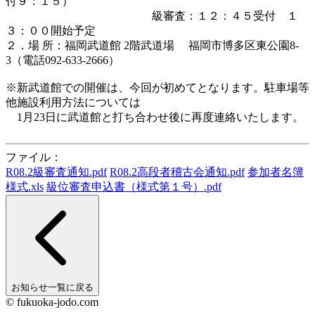
付９：１５）
級審査：１２：４５受付 １
３：００開始予定
２．場 所：福岡武道館 2階武道場 福岡市博多区東公園8-
3（電話092-633-2666）
※新武道館での開催は、今回が初めてとなります。駐車場等
他施設利用方法については
1月23日に武道館と打ち合わせ後に再度連絡いたします。
ファイル：
R08.2級審査通知.pdf
R08.2高段者稽古会通知.pdf
参加者名簿
様式.xls
級位審査申込書（様式第１号）.pdf
お知らせ一覧に戻る
© fukuoka-jodo.com