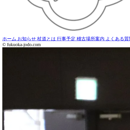
ホーム
お知らせ
杖道とは
行事予定
稽古場所案内
よくある質
© fukuoka-jodo.com