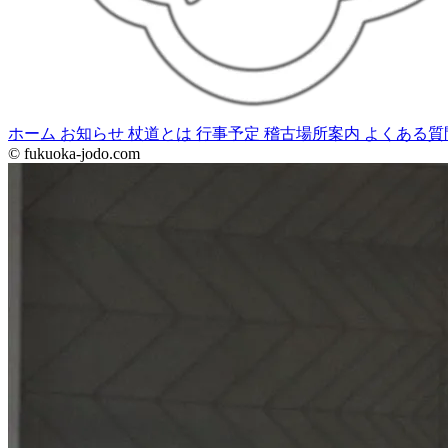
ホーム
お知らせ
杖道とは
行事予定
稽古場所案内
よくある質
© fukuoka-jodo.com