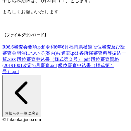
申し込み期限は、5月25日（土）とします。
よろしくお願いいたします。
【ファイルダウンロード】
R06.6審査会要項.pdf
令和6年6月福岡県杖道段位審査及び級
審査会開催について(案内)杖道部.pdf
各所属審査料等振込一
覧.xlsx
段位審査申込書（様式第２号）.pdf
段位審査資格
(20191001改定)6月審査.pdf
級位審査申込書（様式第１
号）.pdf
お知らせ一覧に戻る
© fukuoka-jodo.com