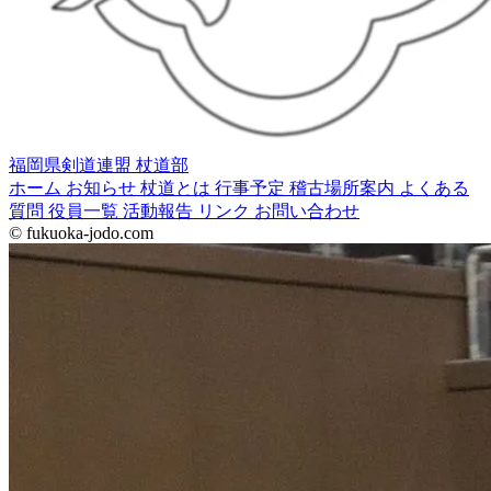
福岡県剣道連盟 杖道部
ホーム
お知らせ
杖道とは
行事予定
稽古場所案内
よくある
質問
役員一覧
活動報告
リンク
お問い合わせ
© fukuoka-jodo.com