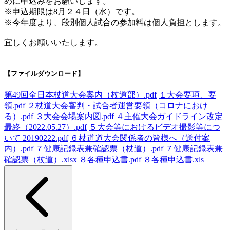
めに申込みをお願いします。
※申込期限は8月２４日（水）です。
※今年度より、段別個人試合の参加料は個人負担とします。
宜しくお願いいたします。
【ファイルダウンロード】
第49回全日本杖道大会案内（杖道部）.pdf
１大会要項、要
領.pdf
２杖道大会審判・試合者運営要領（コロナにおけ
る）.pdf
３大会会場案内図.pdf
４主催大会ガイドライン改定
最終（2022.05.27）.pdf
５大会等におけるビデオ撮影等につ
いて 20190222.pdf
６杖道道大会関係者の皆様へ（送付案
内）.pdf
７健康記録表兼確認票（杖道）.pdf
７健康記録表兼
確認票（杖道）.xlsx
８各種申込書.pdf
８各種申込書.xls