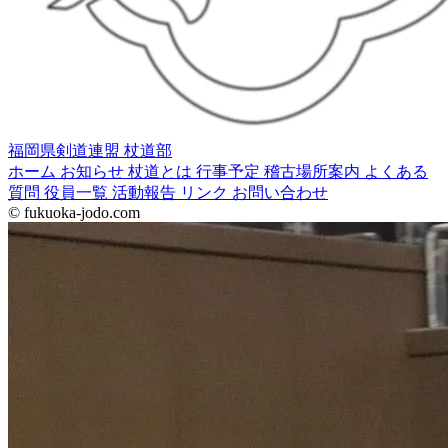
福岡県剣道連盟 杖道部
ホーム
お知らせ
杖道とは
行事予定
稽古場所案内
よくある
質問
役員一覧
活動報告
リンク
お問い合わせ
© fukuoka-jodo.com