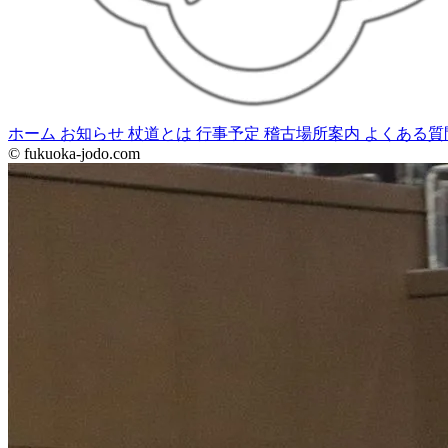
ホーム
お知らせ
杖道とは
行事予定
稽古場所案内
よくある質
© fukuoka-jodo.com