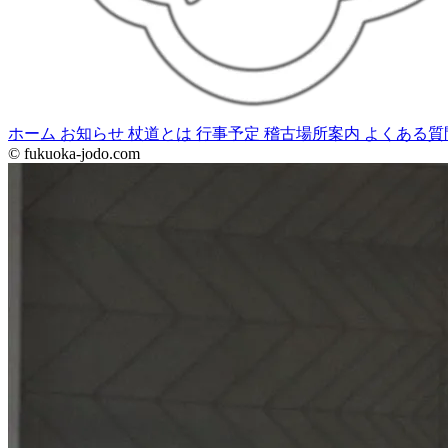
ホーム
お知らせ
杖道とは
行事予定
稽古場所案内
よくある質
© fukuoka-jodo.com