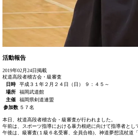
活動報告
2019年02月24日掲載
杖道高段者稽古会・級審査
日時
平成３１年２月２４日（日） ９：４５～
場所
福岡武道館
主催
福岡県剣道連盟
参加数
５７名
本日、杖道高段者稽古会・級審査が行われました。
午前は、スポーツ指導における暴力根絶に向けて指導者とし
午後は、級審査(１級６名受審、全員合格)、神道夢想流杖道